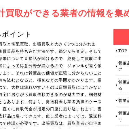
計買取ができる業者の情報を集
るポイント
買取と宅配買取、出張買取と大きく3つに分かれま
TOP
接骨董品を持ち込む方法です。鑑定から査定、そして
結果について直接話が聞けるので、納得して買取に出
骨董
者によって得意分野が異なるので、ジャンルが違う依
ア
ります。それは骨董品の価値が正確に分からないこと
持ち込むとなると、梱包などの手間がかかります。運
骨董
ので、大物は壊れやすいものは店頭買取には向かない
る
自宅に居ながら買取依頼できるのが魅力です。梱包材
骨董
ともあります。何より、発送料金も業者負担のケース
、直ぐに買取代金が指定の口座に振り込まれます。査
骨董
依頼品は戻ってきます。但し業者によっては、返送料
う
ので確認が必要です。出張買取は、買取業者が自宅ま